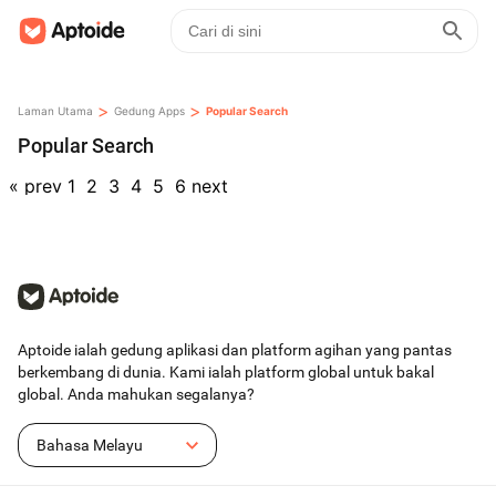
>
>
Laman Utama
Gedung Apps
Popular Search
Popular Search
«
prev
1
2
3
4
5
6
next
Aptoide ialah gedung aplikasi dan platform agihan yang pantas
berkembang di dunia. Kami ialah platform global untuk bakal
global. Anda mahukan segalanya?
Bahasa Melayu