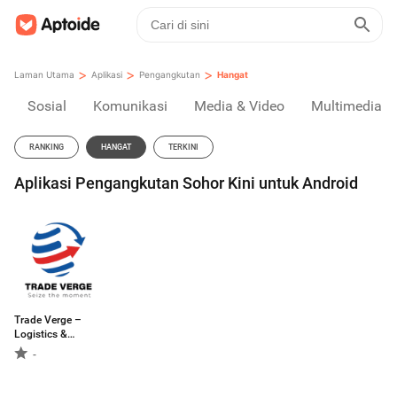
>
>
>
Laman Utama
Aplikasi
Pengangkutan
Hangat
Sosial
Komunikasi
Media & Video
Multimedia
RANKING
HANGAT
TERKINI
Aplikasi Pengangkutan Sohor Kini untuk Android
Trade Verge –
Logistics &
Delivery Platform
-