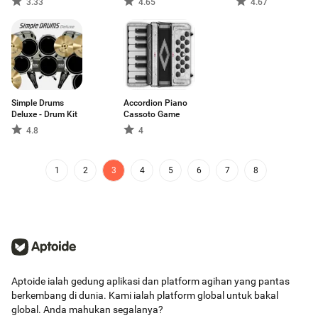
3.33
4.65
4.67
Simple Drums
Accordion Piano
Deluxe - Drum Kit
Cassoto Game
4.8
4
1
2
3
4
5
6
7
8
Aptoide ialah gedung aplikasi dan platform agihan yang pantas
berkembang di dunia. Kami ialah platform global untuk bakal
global. Anda mahukan segalanya?