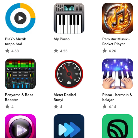
PlaYo Muzik
My Piano
Pemutar Musik -
tanpa had
Rocket Player
4.68
4.25
4.26
Penyama & Bass
Meter Desibel
Piano - bermain &
Booster
Bunyi
belajar
4
4
4.14