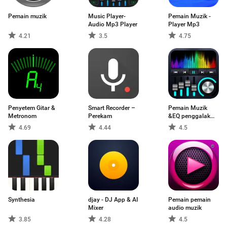
Pemain muzik
Music Player-
Pemain Muzik -
Audio Mp3 Player
Player Mp3
4.21
3.5
4.75
Penyetem Gitar &
Smart Recorder –
Pemain Muzik
Metronom
Perekam
&EQ penggalak
bes
4.69
4.44
4.5
Synthesia
djay - DJ App & AI
Pemain pemain
Mixer
audio muzik
3.85
4.28
4.5