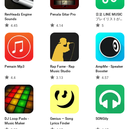
RevHeadz Engine
Penala Gitar Pro
音楽 LINE MUSIC
Sounds
プレイリストが豊
富！音楽アプリ
4.45
4.14
5
Pemain Mp3
Rap Fame - Rap
AmpMe - Speaker
Music Studio
Booster
4.4
3.13
4.57
DJ Loop Pads -
Genius — Song
SONGily
Music Maker
Lyrics Finder