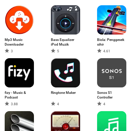
Mp3 Music
Bass Equalizer
Biola: Penggesek
Downloader
iPod Muzik
sihir
3
5
4.61
fizy - Music &
Ringtone Maker
Sonos S1
Podcast
Controller
3.88
4
4