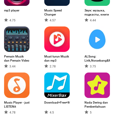
mp3 player
Music Speed
Звук: музыка,
Changer
подкасты, книги
4.75
4.57
4.44
Pemain Muzik
Muat turun Muzik
ALSong:
dan Pemain Video
dan mp3
Lirik,Noraebang&Mus
3.44
2.78
3.75
Music Player - just
Download+Free+Muzik+Percuma+MP3+Lagu+Pla
Nada Dering dan
LISTENit
Pemberitahuan
4.78
4.5
5