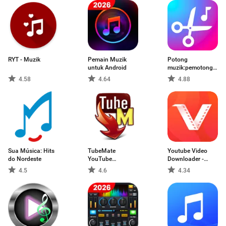
RYT - Muzik
Pemain Muzik
Potong
untuk Android
muzik:pemotong
lagu mp3
4.58
4.64
4.88
Sua Música: Hits
TubeMate
Youtube Video
do Nordeste
YouTube
Downloader -
Downloader
VidMate
4.5
4.6
4.34