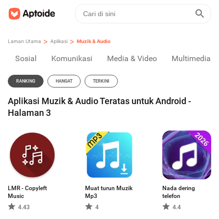
>
>
Laman Utama
Aplikasi
Muzik & Audio
Sosial
Komunikasi
Media & Video
Multimedia
RANKING
HANGAT
TERKINI
Aplikasi Muzik & Audio Teratas untuk Android -
Halaman 3
LMR - Copyleft
Muat turun Muzik
Nada dering
Music
Mp3
telefon
4.43
4
4.4