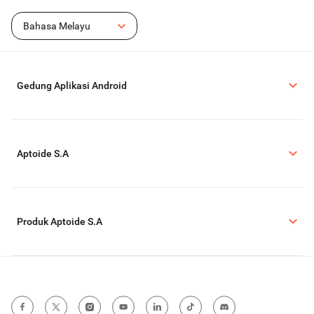
Bahasa Melayu
Gedung Aplikasi Android
Aptoide S.A
Produk Aptoide S.A